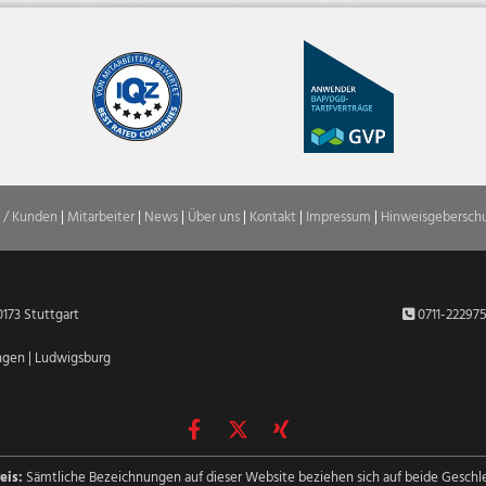
 / Kunden
|
Mitarbeiter
|
News
|
Über uns
|
Kontakt
|
Impressum
|
Hinweisgebersch
0173 Stuttgart
0711-22297

ngen
|
Ludwigsburg
eis:
Sämtliche Bezeichnungen auf dieser Website beziehen sich auf beide Geschl