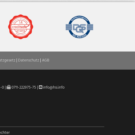
utzgesetz
|
Datenschutz
|
AGB
5-0
|
0711-222975-75 |
info@hsi.info


echter