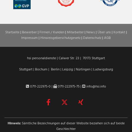
Startseite
|
Bewerber
|
Firmen / Kunden
|
Mitarbeiter
|
News
|
Über uns
|
Kontakt
|
Impressum
|
Hinweisgeberschutzgesetz
|
Datenschutz
|
AGB
hsi personaldienste | Calwer Str. 23 | 70173 Stuttgart
Stuttgart
|
Bochum
|
Berlin
|
Leipzig
|
Nürtingen
|
Ludwigsburg
B
0711-222975-0
|
0711-222975-75 |
info@hsi.info



Hinweis:
Sämtliche Bezeichnungen auf dieser Website beziehen sich auf beide
Geschlechter