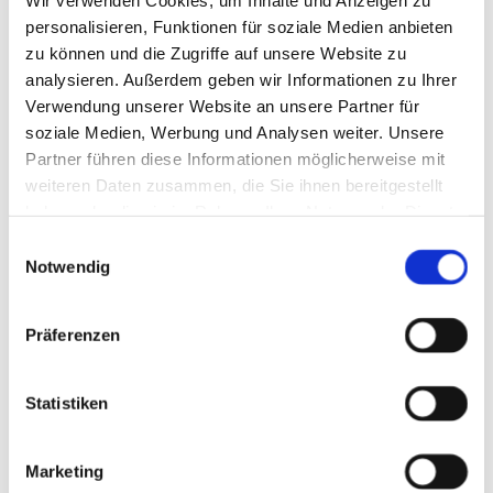
6
personalisieren, Funktionen für soziale Medien anbieten
zu können und die Zugriffe auf unsere Website zu
WIE BEWERTEN SIE DIE BETREUUNG DURCH IHRE/N
analysieren. Außerdem geben wir Informationen zu Ihrer
PERSONALBERATER/IN
Verwendung unserer Website an unsere Partner für
soziale Medien, Werbung und Analysen weiter. Unsere
Fachkompetenz*
Partner führen diese Informationen möglicherweise mit
1
weiteren Daten zusammen, die Sie ihnen bereitgestellt
2
haben oder die sie im Rahmen Ihrer Nutzung der Dienste
gesammelt haben.
Einwilligungsauswahl
3
Notwendig
4
5
Präferenzen
6
Statistiken
Beratung*
1
Marketing
2