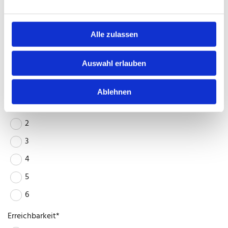
3
4
Alle zulassen
5
Auswahl erlauben
6
Service*
Ablehnen
1
2
3
4
5
6
Erreichbarkeit*