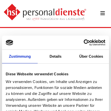
06/04/2023
von hsi personaldienste
Wir wünschen frohe Ostern
Zustimmung
Details
Über Cookies
Wir wünschen unseren Mitarbeitern und Kunden eine
schöne und erholsame Osterzeit.
Falls Sie auf der Jobsuche sind, können Sie gerne einen
Diese Webseite verwendet Cookies
passenden Job im
Stellenmarkt
finden.
Wir verwenden Cookies, um Inhalte und Anzeigen zu
personalisieren, Funktionen für soziale Medien anbieten
zu können und die Zugriffe auf unsere Website zu
0
analysieren. Außerdem geben wir Informationen zu Ihrer
Verwendung unserer Website an unsere Partner für