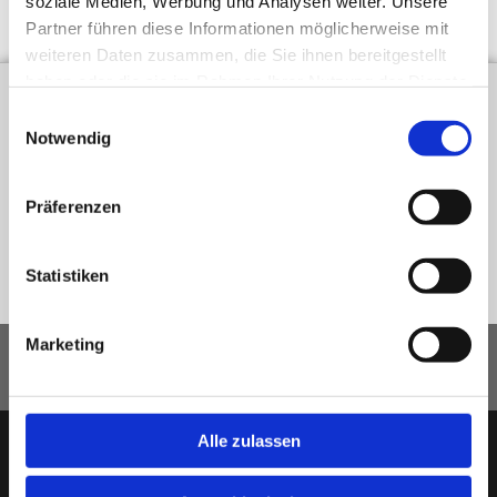
soziale Medien, Werbung und Analysen weiter. Unsere
Partner führen diese Informationen möglicherweise mit
weiteren Daten zusammen, die Sie ihnen bereitgestellt
haben oder die sie im Rahmen Ihrer Nutzung der Dienste
gesammelt haben.
Einwilligungsauswahl
Notwendig
Präferenzen
Statistiken
Marketing
Startseite
|
Bewerber
|
Firmen / Kunden
|
Mitarbeiter
|
News
|
Über uns
|
Kontakt
|
Impressum
|
Hinweisgeberschutzgesetz
|
Datenschutz
|
AGB
Alle zulassen
hsi personaldienste | Calwer Str. 23 | 70173 Stuttgart
Stuttgart
|
Bochum
|
Berlin
|
Leipzig
|
Nürtingen
|
Ludwigsburg