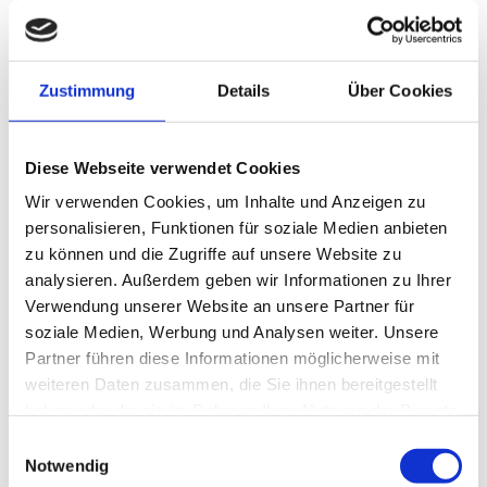
06/03/2023
von hsi personaldienste
Zustimmung
Details
Über Cookies
In Ihrem Beruf dominieren die
Bereiche Holz oder Kunststoff?
Diese Webseite verwendet Cookies
Wir vermitteln in Industrie und Handwerk viele passende
Wir verwenden Cookies, um Inhalte und Anzeigen zu
Stellen. Sichern Sie sich Ihre Jobchancen und
personalisieren, Funktionen für soziale Medien anbieten
Jobperspektiven.
zu können und die Zugriffe auf unsere Website zu
Zum Beispiel für
analysieren. Außerdem geben wir Informationen zu Ihrer
Verwendung unserer Website an unsere Partner für
- Tischler m|w|d
soziale Medien, Werbung und Analysen weiter. Unsere
- Drucktechniker m|w|d
Partner führen diese Informationen möglicherweise mit
- Verfahrensmechaniker für Kunststoff- und
weiteren Daten zusammen, die Sie ihnen bereitgestellt
Kautschuktechnik m|w|d
haben oder die sie im Rahmen Ihrer Nutzung der Dienste
und viele weitere Stellen in den Bereichen Holzhandwerk,
gesammelt haben.
Druckindustrie, Kunststoffindustrie. Erfahren Sie hier mehr
Einwilligungsauswahl
Notwendig
https://www.hsi.info/