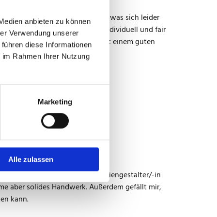
iger gut vorbereitete Prüflinge, was sich leider
 Medien anbieten zu können
nspruch jede einzelne Prüfung individuell und fair
hrer Verwendung unserer
ch, über jeden der die Prüfung mit einem guten
 führen diese Informationen
ie im Rahmen Ihrer Nutzung
ll.
Marketing
ychologe.
Alle zulassen
 der Redaktion: Haßler prüft Mediengestalter/-in
lme aber solides Handwerk. Außerdem gefällt mir,
ken kann.