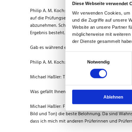
Diese Webseite verwendet 
Philip A. M. Koch: Mit dem Generationenwandel hat
Wir verwenden Cookies, um I
auf die Prüfungsergebnisse auswirkt. Das ist für 
und die Zugriffe auf unsere 
abzunehmen. Schließlich wollen wir gut qualifizie
Website an unsere Partner fü
Ergebnis besteht.
möglicherweise mit weiteren
der Dienste gesammelt habe
Gab es während einer Prüfung schon mal eine skur
Einwilligungsauswahl
Philip A. M. Koch: Freudentränen nach bestandene
Notwendig
Michael Haßler: Tränen während der Prüfung kenne
Was gefällt Ihnen besonders bei Ihrer Arbeit als Pr
Ablehnen
Michael Haßler: Für mich sind die Filme, die jede
Bild und Ton) die beste Belohnung. Da sind Wahnsi
dass ich mich mit anderen Prüferinnen und Prüfe