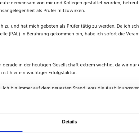
ute gemeinsam von mir und Kollegen gestaltet wurden, betreute i
nsangelegenheit als Prüfer mitzuwirken.
ch zu und hat mich gebeten als Prüfer tätig zu werden. Da ich 
lle (PAL) in Berührung gekommen bin, habe ich sofort die Veran
ich gerade in der heutigen Gesellschaft extrem wichtig, da wir n
st hier ein wichtiger Erfolgsfaktor.
cht). Ich bin immer auf dem neuesten Stand, was die Ausbildungsv
te kann ich mein Wissen an die jungen Auszubildenden weiterge
ren verändert?
Details
be, haben wir als Prüfungskommission die Prüfungsfragen noch se
L vorschreibt. Das bedeutet eine enorme Zeitersparnis.