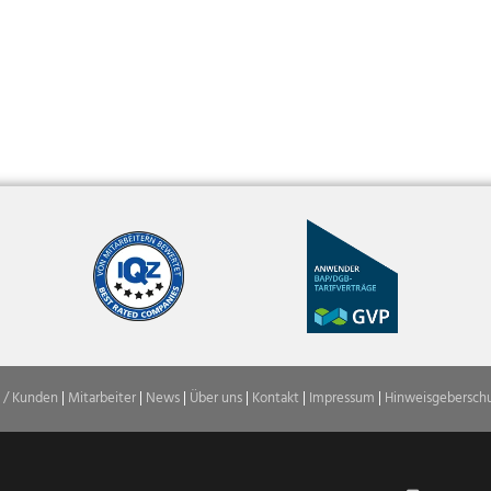
 / Kunden
|
Mitarbeiter
|
News
|
Über uns
|
Kontakt
|
Impressum
|
Hinweisgebersch