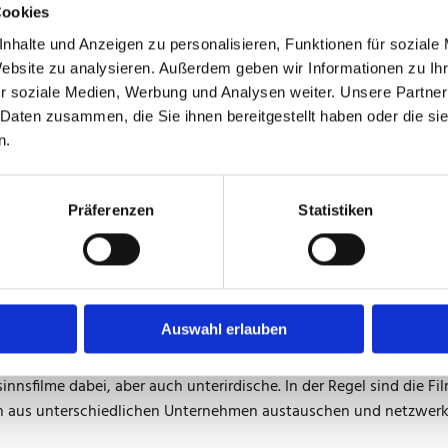
Cookies
 sich die Einstellung zum Lernen verändert, häufig erlebe ich wen
nhalte und Anzeigen zu personalisieren, Funktionen für soziale
mich als Prüfer keine positive Entwicklung und dennoch ist mein A
Website zu analysieren. Außerdem geben wir Informationen zu I
rten Menschen einen tollen Berufsstart ermöglichen. Ich freue mi
r soziale Medien, Werbung und Analysen weiter. Unsere Partner
 Daten zusammen, die Sie ihnen bereitgestellt haben oder die s
n.
rile Situation?
r Prüfung und alle Umstehenden dachten, das Gegenteil ist der Fa
Präferenzen
Statistiken
 ich auch. Meist bin ich dann nicht nur Prüfer, sondern auch Ps
üfer?
Auswahl erlauben
s Jahr durch die Prüflinge geschnitten werden müssen (Anmerkung
nnsfilme dabei, aber auch unterirdische. In der Regel sind die Fi
rn aus unterschiedlichen Unternehmen austauschen und netzwer