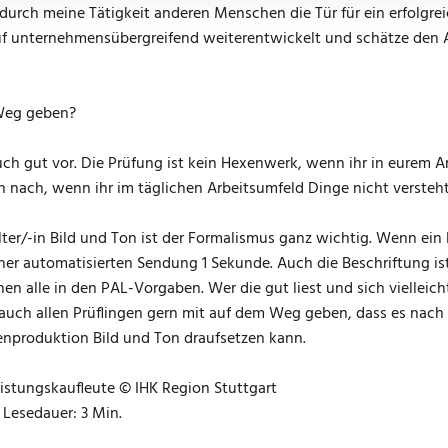
h durch meine Tätigkeit anderen Menschen die Tür für ein erfolgr
eruf unternehmensübergreifend weiterentwickelt und schätze den
 Weg geben?
euch gut vor. Die Prüfung ist kein Hexenwerk, wenn ihr in eurem 
 nach, wenn ihr im täglichen Arbeitsumfeld Dinge nicht versteht.
r/-in Bild und Ton ist der Formalismus ganz wichtig. Wenn ein Fi
 einer automatisierten Sendung 1 Sekunde. Auch die Beschriftung is
en alle in den PAL-Vorgaben. Wer die gut liest und sich vielleicht
 auch allen Prüflingen gern mit auf dem Weg geben, dass es nach
nproduktion Bild und Ton draufsetzen kann.
leistungskaufleute © IHK Region Stuttgart
 Lesedauer: 3 Min.