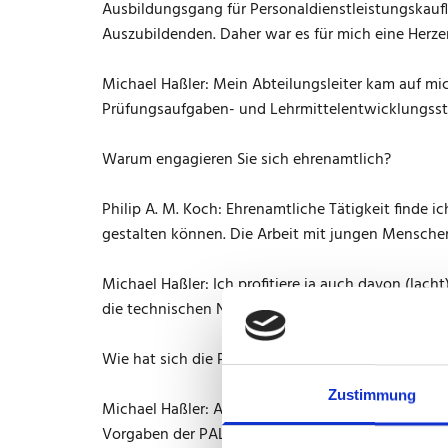
Ausbildungsgang für Personaldienstleistungskaufle
Auszubildenden. Daher war es für mich eine Herze
Michael Haßler: Mein Abteilungsleiter kam auf mi
Prüfungsaufgaben- und Lehrmittelentwicklungsste
Warum engagieren Sie sich ehrenamtlich?
Philip A. M. Koch: Ehrenamtliche Tätigkeit finde 
gestalten können. Die Arbeit mit jungen Menschen i
Michael Haßler: Ich profitiere ja auch davon (la
die technischen Neuerungen. Auf der anderen Sei
Wie hat sich die Prüfertätigkeit in den letzten Jah
Zustimmung
Michael Haßler: Als ich als Prüfer angefangen ha
Vorgaben der PAL, setzen also das um, was die PA